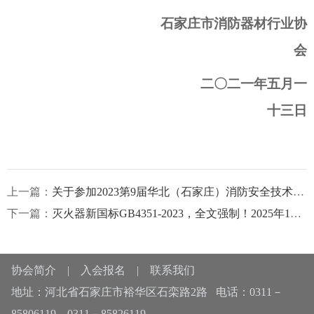
石家庄市消防器材行业协
会
二〇二
一
年
五
月
一
十三
日
上一篇：
关于参加2023第9届华北（石家庄）消防安全技术与设备展览会的通知
下一篇：
灭火器新国标GB4351-2023，全文强制！2025年1月1日实施！
协会简介
|
入会报名
|
联系我们
地址：河北省石家庄市裕华区石栾路2路 电话：0311－
85806119，0311－85826119