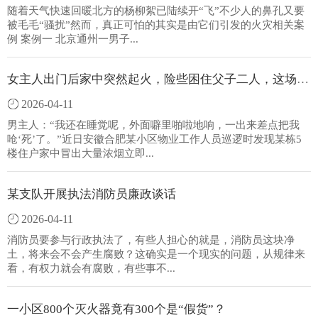
随着天气快速回暖北方的杨柳絮已陆续开“飞”不少人的鼻孔又要
被毛毛“骚扰”然而，真正可怕的其实是由它们引发的火灾相关案
例 案例一 北京通州一男子...
女主人出门后家中突然起火，险些困住父子二人，这场火灾的源头竟如此不起眼
2026-04-11
男主人：“我还在睡觉呢，外面噼里啪啦地响，一出来差点把我
呛‘死’了。”近日安徽合肥某小区物业工作人员巡逻时发现某栋5
楼住户家中冒出大量浓烟立即...
某支队开展执法消防员廉政谈话
2026-04-11
消防员要参与行政执法了，有些人担心的就是，消防员这块净
土，将来会不会产生腐败？这确实是一个现实的问题，从规律来
看，有权力就会有腐败，有些事不...
一小区800个灭火器竟有300个是“假货”？