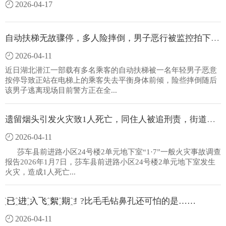
2026-04-17
自动扶梯无故骤停，多人险摔倒，男子恶行被监控拍下！别拿生命开玩笑
2026-04-11
近日湖北潜江一部载有多名乘客的自动扶梯被一名年轻男子恶意
按停导致正站在电梯上的乘客失去平衡身体前倾，险些摔倒随后
该男子逃离现场目前警方正在全...
遗留烟头引发火灾致1人死亡，同住人被追刑责，街道、社区隐患排查存在盲区被问责
2026-04-11
莎车县前进路小区24号楼2单元地下室“1·7”一般火灾事故调查
报告2026年1月7日，莎车县前进路小区24号楼2单元地下室发生
火灾，造成1人死亡...
҈ 已 ҈ 进 ҈ 入飞 ҈ 絮 ҈ 期 ҈！?比毛毛钻鼻孔还可怕的是……
2026-04-11