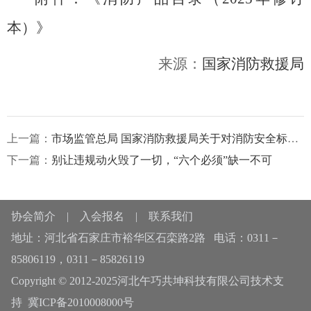
本）
》
来源：
国家
消防救援局
上一篇：
市场监管总局 国家消防救援局关于对消防安全标志不再实施强制性产品认证管理的公告
下一篇：
别让违规动火毁了一切，“六个必须”缺一不可
协会简介
|
入会报名
|
联系我们
地址：河北省石家庄市裕华区石栾路2路 电话：0311－
85806119，0311－85826119
Copyright © 2012-2025河北午巧共坤科技有限公司技术支
持
冀ICP备2010008000号