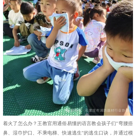
着火了怎么办？王教官用通俗易懂的语言教会孩子们"弯腰捂
鼻、湿巾护口、不乘电梯、快速逃生"的逃生口诀，并通过模