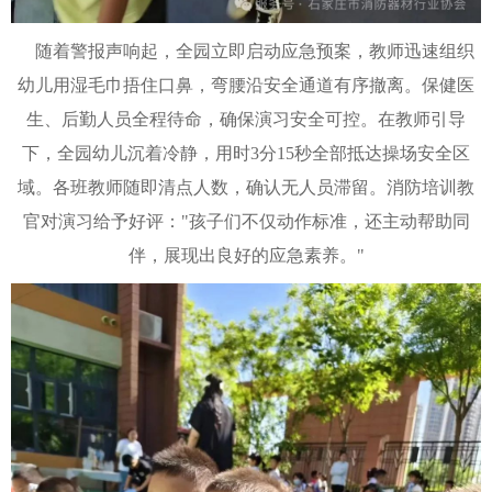
随着警报声响起，全园立即启动应急预案，教师迅速组织
幼儿用湿毛巾捂住口鼻，弯腰沿安全通道有序撤离。保健医
生、后勤人员全程待命，确保演习安全可控。在教师引导
下，全园幼儿沉着冷静，用时3分15秒全部抵达操场安全区
域。各班教师随即清点人数，确认无人员滞留。消防培训教
官对演习给予好评："孩子们不仅动作标准，还主动帮助同
伴，展现出良好的应急素养。"