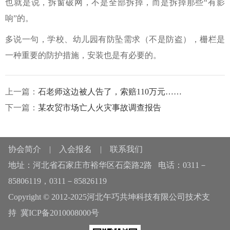
也就是说，拆窗破网，不是全部拆掉，而是拆掉那些“有影
响”的。
多说一句，学校、幼儿园有防坠需求（不是防盗），栅栏是
一种重要的防护措施，安装也是有必要的。
上一篇：
石老师这边被人告了，索赔110万元……
下一篇：
某农贸市场亡人火灾事故调查报告
协会简介
|
入会报名
|
联系我们
地址：河北省石家庄市裕华区石栾路2路 电话：0311－
85806119，0311－85826119
Copyright © 2012-2025河北午巧共坤科技有限公司技术支
持
冀ICP备2010008000号