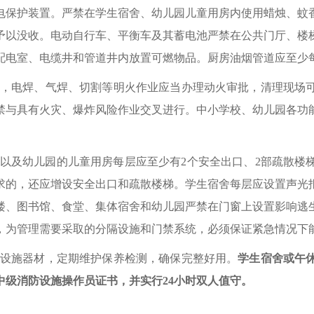
电保护装置。严禁在学生宿舍、幼儿园儿童用房内使用蜡烛、蚊
予以没收。电动自行车、平衡车及其蓄电池严禁在公共门厅、楼
配电室、电缆井和管道井内放置可燃物品。厨房油烟管道应至少
，电焊、气焊、切割等明火作业应当办理动火审批，清理现场
禁与具有火灾、爆炸风险作业交叉进行。中小学校、幼儿园各功
以及幼儿园的儿童用房每层应至少有2个安全出口、2部疏散楼
求的，还应增设安全出口和疏散楼梯。学生宿舍每层应设置声光
楼、图书馆、食堂、集体宿舍和幼儿园严禁在门窗上设置影响逃
，为管理需要采取的分隔设施和门禁系统，必须保证紧急情况下
设施器材，定期维护保养检测，确保完整好用。
学生宿舍或午
级消防设施操作员证书，并实行24小时双人值守。