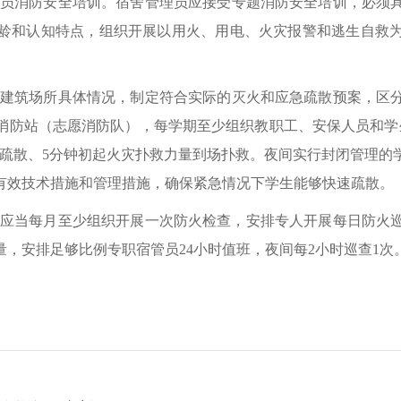
员消防安全培训。宿舍管理员应接受专题消防安全培训，必须
龄和认知特点，组织开展以用火、用电、火灾报警和逃生自救
建筑场所具体情况，制定符合实际的灭火和应急疏散预案，区
消防站（志愿消防队），每学期至少组织教职工、安保人员和学
序组织疏散、5分钟初起火灾扑救力量到场扑救。夜间实行封闭管理
有效技术措施和管理措施，确保紧急情况下学生能够快速疏散。
应当每月至少组织开展一次防火检查，安排专人开展每日防火
，安排足够比例专职宿管员24小时值班，夜间每2小时巡查1次